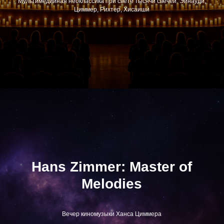
Мультимедийная неоклассика при свете тысячи свечей: Эйнауди,
Циммер, Рихтер, Хисаиши
Hans Zimmer: Master of
Melodies
Вечер киномузыки Ханса Циммера