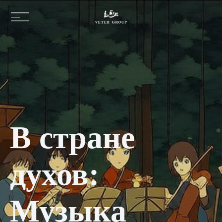
В стране
духов:
Музыка